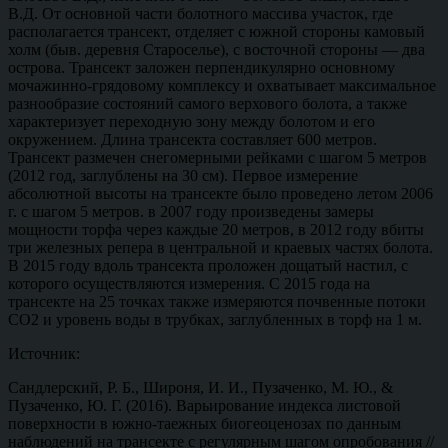
В.Д. От основной части болотного массива участок, где
располагается трансект, отделяет с южной стороны камовый
холм (быв. деревня Староселье), с восточной стороны — два
острова. Трансект заложен перпендикулярно основному
мочажинно-грядовому комплексу и охватывает максимальное
разнообразие состояний самого верхового болота, а также
характеризует переходную зону между болотом и его
окружением. Длина трансекта составляет 600 метров.
Трансект размечен снегомерными рейками с шагом 5 метров
(2012 год, заглублены на 30 см). Первое измерение
абсолютной высоты на трансекте было проведено летом 2006
г. с шагом 5 метров. в 2007 году произведены замеры
мощности торфа через каждые 20 метров, в 2012 году вбиты
три железных репера в центральной и краевых частях болота.
В 2015 году вдоль трансекта проложен дощатый настил, с
которого осуществляются измерения. С 2015 года на
трансекте на 25 точках также измеряются почвенные потоки
CO2 и уровень воды в трубках, заглубленных в торф на 1 м.
Источник:
Сандлерский, Р. Б., Широня, И. И., Пузаченко, М. Ю., &
Пузаченко, Ю. Г. (2016). Варьирование индекса листовой
поверхности в южно-таежных биогеоценозах по данным
наблюдений на трансекте с регулярным шагом опробования //