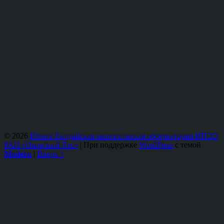
© 2026
Южно-Валдайская экологическая обсерватория ИПЭЭ
РАН «Оковский Лес»
|
При поддержке
WordPress
с темой
Modern
|
Вверх ↑
Scroll
Up