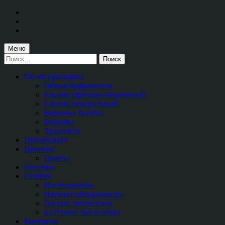
Перейти
к
Перейти
главной
к
Перейти
навигации
основному
к
по
содержимому
подвалу
Меню
сайту
сайта
Найти:
Об обсерватории
Общая информация
Ельник сфагново-черничный
Ельник неморальный
Верховое болото
Вырубка
Трансекты
Публикации
Проекты
Гранты
Постеры
Галерея
Исследования
Научное оборудование
Лесные экосистемы
Болотные экосистемы
Контакты