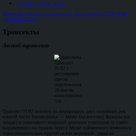
Перейти к кнопке меню
Южно-Валдайская экологическая обсерватория ИПЭЭ РАН
«Оковский Лес»
Трансекты
Лесной трансект
Трансект
91/92 с
регулярным
шагом
опробования
20 шагом
нивелировки
5 м.
Трансект 91/92 заложен по водоразделу двух основных рек
южной части Заповедника — Межи (на востоке) Жукопы (на
западе) и охватывает широкий диапазон переходов от слабо
выраженного на правом берегу Межи пойменного комплекса
через относительно крутой склон моренной гряды на