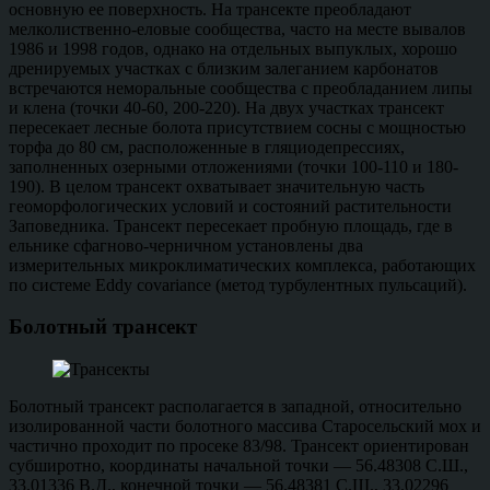
основную ее поверхность. На трансекте преобладают
мелколиственно-еловые сообщества, часто на месте вывалов
1986 и 1998 годов, однако на отдельных выпуклых, хорошо
дренируемых участках с близким залеганием карбонатов
встречаются неморальные сообщества с преобладанием липы
и клена (точки 40-60, 200-220). На двух участках трансект
пересекает лесные болота присутствием сосны с мощностью
торфа до 80 см, расположенные в гляциодепрессиях,
заполненных озерными отложениями (точки 100-110 и 180-
190). В целом трансект охватывает значительную часть
геоморфологических условий и состояний растительности
Заповедника. Трансект пересекает пробную площадь, где в
ельнике сфагново-черничном установлены два
измерительных микроклиматических комплекса, работающих
по системе Eddy covariance (метод турбулентных пульсаций).
Болотный трансект
Болотный трансект располагается в западной, относительно
изолированной части болотного массива Старосельский мох и
частично проходит по просеке 83/98. Трансект ориентирован
субширотно, координаты начальной точки — 56.48308 С.Ш.,
33.01336 В.Д., конечной точки — 56.48381 С.Ш., 33.02296