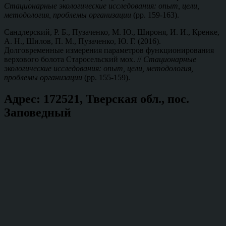
Стационарные экологические исследования: опыт, цели,
методология, проблемы организации
(pp. 159-163).
Сандлерский, Р. Б., Пузаченко, М. Ю., Широня, И. И., Кренке,
А. Н., Шилов, П. М., Пузаченко, Ю. Г. (2016).
Долговременные измерения параметров функционирования
верхового болота Старосельский мох. //
Стационарные
экологические исследования: опыт, цели, методология,
проблемы организации
(pp. 155-159).
Вернуться
Адрес: 172521, Тверская обл., пос.
к
Заповедный
главной
навигации
по
сайту