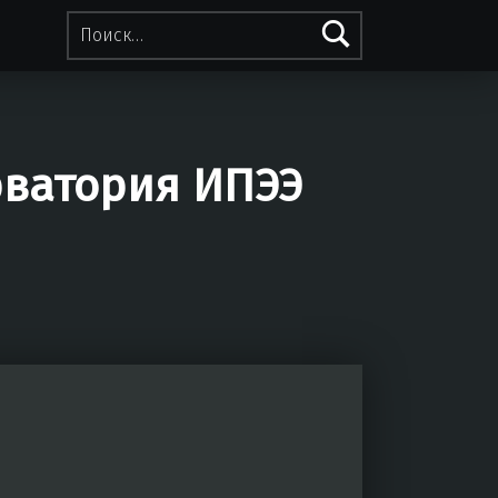
Найти:
рватория ИПЭЭ