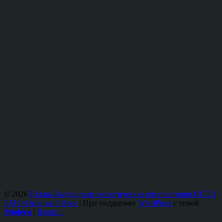
© 2026
Южно-Валдайская экологическая обсерватория ИПЭЭ
РАН «Оковский Лес»
|
При поддержке
WordPress
с темой
Modern
|
Вверх ↑