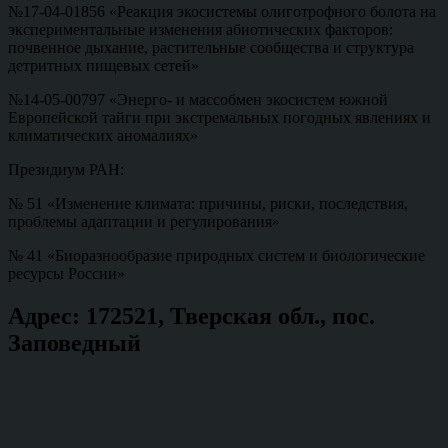
№17-04-01856 «Реакция экосистемы олиготрофного болота на
экспериментальные изменения абиотических факторов:
почвенное дыхание, растительные сообщества и структура
детритных пищевых сетей»
№14-05-00797 «Энерго- и массобмен экосистем южной
Европейской тайги при экстремальных погодных явлениях и
климатических аномалиях»
Президиум РАН:
№ 51 «Изменение климата: причины, риски, последствия,
проблемы адаптации и регулирования»
№ 41 «Биоразнообразие природных систем и биологические
ресурсы России»
Вернуться
Адрес: 172521, Тверская обл., пос.
к
Заповедный
главной
навигации
по
сайту