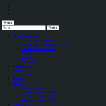
Перейти
к
Перейти
главной
к
Перейти
навигации
основному
к
по
содержимому
подвалу
Меню
сайту
сайта
Найти:
Об обсерватории
Общая информация
Ельник сфагново-черничный
Ельник неморальный
Верховое болото
Вырубка
Трансекты
Публикации
Проекты
Гранты
Постеры
Галерея
Исследования
Научное оборудование
Лесные экосистемы
Болотные экосистемы
Контакты