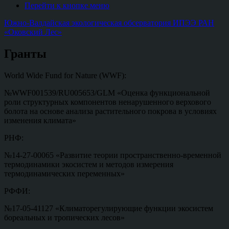
Перейти к кнопке меню
Южно-Валдайская экологическая обсерватория ИПЭЭ РАН
«Оковский Лес»
Гранты
World Wide Fund for Nature (WWF):
№WWF001539/RU005653/GLM «Оценка функциональной
роли структурных компонентов ненарушенного верхового
болота на основе анализа растительного покрова в условиях
изменения климата»
РНФ:
№14-27-00065 «Развитие теории пространственно-временной
термодинамики экосистем и методов измерения
термодинамических переменных»
РФФИ:
№17-05-41127 «Климаторегулирующие функции экосистем
бореальных и тропических лесов»